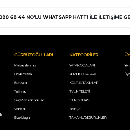
090 68 44
NO'LU
WHATSAPP
HATTI İLE İLETİŞİME GE
GÜRBÜZOĞULLARI
KATEGORİLER
ÜY
Mağazalarımız
YATAK ODALARI
Yeni
Hakkımızda
YEMEK ODALARI
Üye 
Bankalar
KOLTUK TAKIMLARI
Teslimat
TV ÜNİTELERİ
Sıkça Sorulan Sorular
GENÇ ODASI
Videolar
BAHÇE
ik
Bize Ulaşın
TAMAMLAYICI ÜRÜNLER