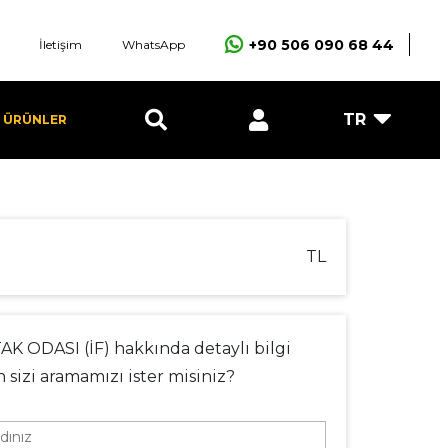
+90 506 090 68 44
İletişim
WhatsApp
TR
I ÜRÜNLER
Avantgarde
E-Posta
r
Şifre
ı
TL
GİRİŞ YAP
K ODASI (İF) hakkında detaylı bilgi
ÜYE OL
 sizi aramamızı ister misiniz?
Şifremi unuttum ?