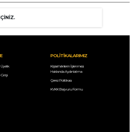
ÇİNİZ.
E
POLİTİKALARIMIZ
 Üyelik
Kişisel Verilerin İşlenmesi
Hakkında Aydınlatma
Girişi
Çerez Politikası
KVKK Başvuru Formu