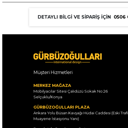
DETAYLI BİLGİ VE SİPARİŞ İÇİN
0506 
Müşteri Hizmetleri
MERKEZ MAĞAZA
Mobilyacılar Sitesi Çalıdüzü Sokak No:26
Selçuklu/Konya
GÜRBÜZOĞULLARI PLAZA
Ankara Yolu Büsan Kavşağı Hüdai Caddesi (Eski Traf
Muayene İstasyonu Yanı)