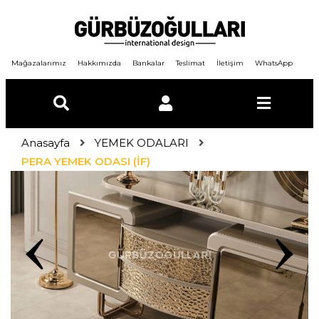
Mağazalarımız
Hakkımızda
Bankalar
Teslimat
İletişim
WhatsApp
Anasayfa
YEMEK ODALARI
E-Posta
PERA YEMEK ODASI (İF)
Şifre
GİRİŞ YAP
ÜYE OL
Şifremi unuttum ?