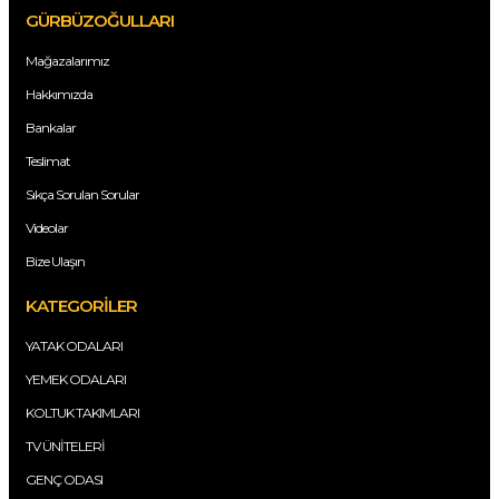
GÜRBÜZOĞULLARI
Mağazalarımız
Hakkımızda
Bankalar
Teslimat
Sıkça Sorulan Sorular
Videolar
Bize Ulaşın
KATEGORİLER
YATAK ODALARI
YEMEK ODALARI
KOLTUK TAKIMLARI
TV ÜNİTELERİ
GENÇ ODASI