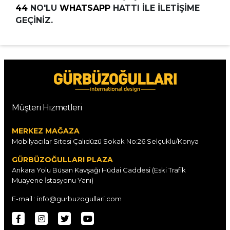
44
NO'LU
WHATSAPP
HATTI İLE İLETİŞİME
GEÇİNİZ.
Müşteri Hizmetleri
MERKEZ MAĞAZA
Mobilyacılar Sitesi Çalıdüzü Sokak No:26 Selçuklu/Konya
GÜRBÜZOĞULLARI PLAZA
Ankara Yolu Büsan Kavşağı Hüdai Caddesi (Eski Trafik
Muayene İstasyonu Yanı)
E-mail : info@gurbuzogullari.com