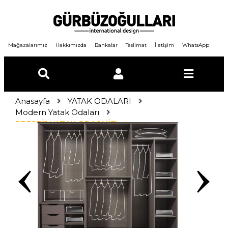
Mağazalarımız
Hakkımızda
Bankalar
Teslimat
İletişim
WhatsApp
Anasayfa
YATAK ODALARI
E-Posta
Modern Yatak Odaları
PRESTİJ YATAK ODASI (İF)
Şifre
GİRİŞ YAP
ÜYE OL
Şifremi unuttum ?