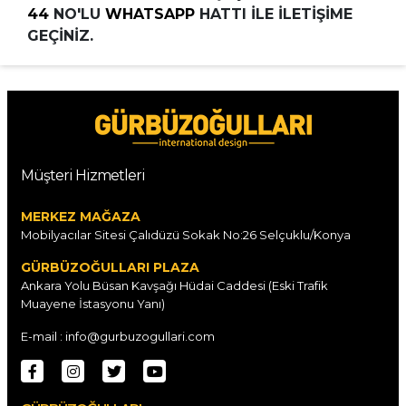
44
NO'LU
WHATSAPP
HATTI İLE İLETİŞİME
GEÇİNİZ.
Müşteri Hizmetleri
MERKEZ MAĞAZA
Mobilyacılar Sitesi Çalıdüzü Sokak No:26 Selçuklu/Konya
GÜRBÜZOĞULLARI PLAZA
Ankara Yolu Büsan Kavşağı Hüdai Caddesi (Eski Trafik
Muayene İstasyonu Yanı)
E-mail : info@gurbuzogullari.com