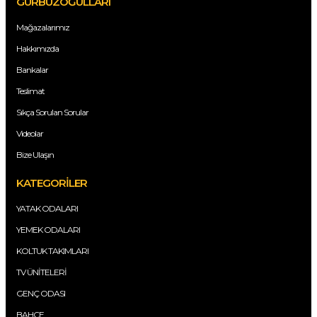
GÜRBÜZOĞULLARI
Mağazalarımız
Hakkımızda
Bankalar
Teslimat
Sıkça Sorulan Sorular
Videolar
Bize Ulaşın
KATEGORİLER
YATAK ODALARI
YEMEK ODALARI
KOLTUK TAKIMLARI
TV ÜNİTELERİ
GENÇ ODASI
BAHÇE