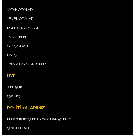
YATAK ODALARI
YEMEK ODALARI
KOLTUK TAKIMLARI
TV ÜNİTELERİ
GENÇ ODASI
BAHÇE
TAMAMLAYICI ÜRÜNLER
ÜYE
Yeni Üyelik
Üye Girişi
POLİTİKALARIMIZ
Kişisel Verilerin İşlenmesi Hakkında Aydınlatma
Çerez Politikası