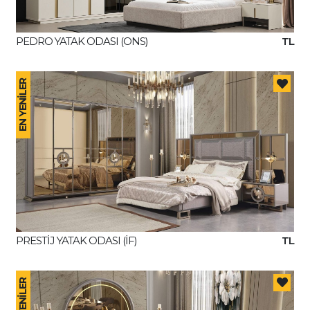
PEDRO YATAK ODASI (ONS)
TL
EN YENİLER
PRESTİJ YATAK ODASI (İF)
TL
EN YENİLER