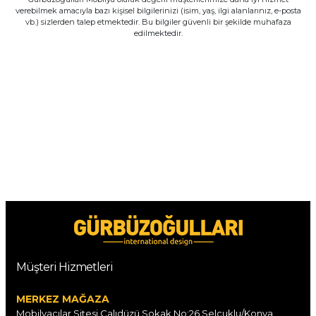
verebilmek amacıyla bazı kişisel bilgilerinizi (isim, yaş, ilgi alanlarınız, e-posta
vb.) sizlerden talep etmektedir. Bu bilgiler güvenli bir şekilde muhafaza
edilmektedir.
Müşteri Hizmetleri
MERKEZ MAĞAZA
Mobilyacılar Sitesi Çalıdüzü Sokak No:26 Selçuklu/Konya