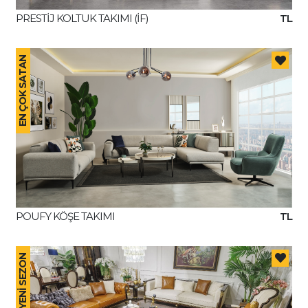
PRESTİJ KOLTUK TAKIMI (İF)
TL
EN ÇOK SATAN
POUFY KÖŞE TAKIMI
TL
YENİ SEZON