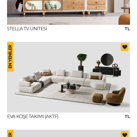
STELLA TV ÜNİTESİ
TL
EN YENİLER
EVA KÖŞE TAKIMI (AKTF)
TL