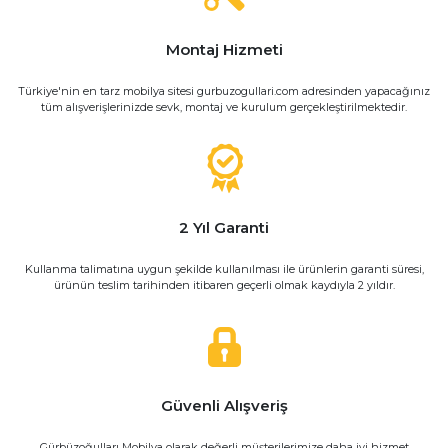
Montaj Hizmeti
Türkiye'nin en tarz mobilya sitesi gurbuzogullari.com adresinden yapacağınız
tüm alışverişlerinizde sevk, montaj ve kurulum gerçekleştirilmektedir.
2 Yıl Garanti
Kullanma talimatına uygun şekilde kullanılması ile ürünlerin garanti süresi,
ürünün teslim tarihinden itibaren geçerli olmak kaydıyla 2 yıldır.
Güvenli Alışveriş
Gürbüzoğulları Mobilya olarak değerli müşterilerimize daha iyi hizmet