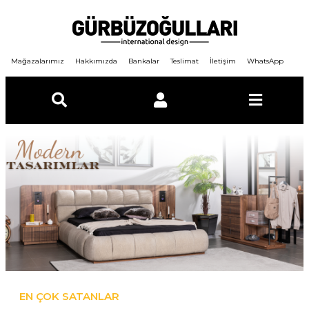
Mağazalarımız
Hakkımızda
Bankalar
Teslimat
İletişim
WhatsApp
E-Posta
Şifre
GİRİŞ YAP
ÜYE OL
Şifremi unuttum ?
EN ÇOK SATANLAR