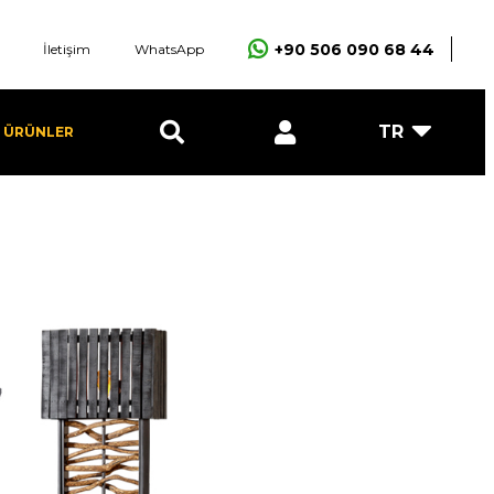
+90 506 090 68 44
İletişim
WhatsApp
TR
I ÜRÜNLER
Avantgarde
E-Posta
r
Şifre
GİRİŞ YAP
ÜYE OL
Şifremi unuttum ?