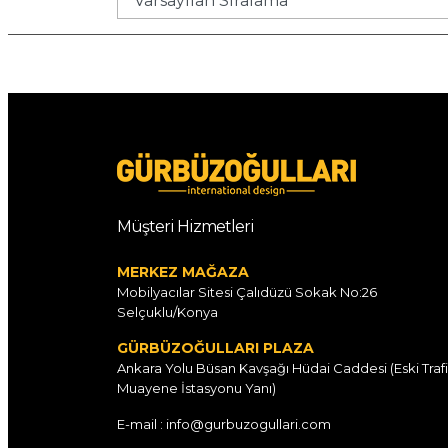
Müşteri Hizmetleri
MERKEZ MAĞAZA
Mobilyacılar Sitesi Çalıdüzü Sokak No:26
Selçuklu/Konya
GÜRBÜZOĞULLARI PLAZA
Ankara Yolu Büsan Kavşağı Hüdai Caddesi (Eski Traf
Muayene İstasyonu Yanı)
E-mail : info@gurbuzogullari.com