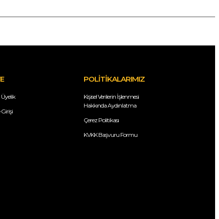
E
POLİTİKALARIMIZ
 Üyelik
Kişisel Verilerin İşlenmesi
Hakkında Aydınlatma
Girişi
Çerez Politikası
KVKK Başvuru Formu