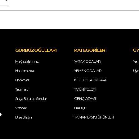
GÜRBÜZOĞULLARI
KATEGORİLER
ÜY
Mağazalarımız
YATAK ODALARI
Yeni
Hakkımızda
YEMEK ODALARI
Üye 
Bankalar
KOLTUK TAKIMLARI
Teslimat
TV ÜNİTELERİ
Sıkça Sorulan Sorular
GENÇ ODASI
Videolar
BAHÇE
ik
Bize Ulaşın
TAMAMLAYICI ÜRÜNLER