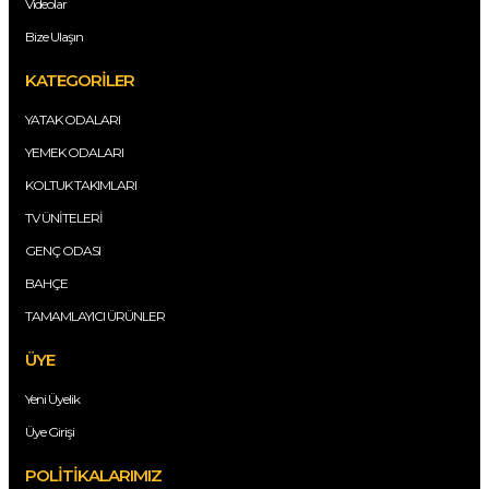
Videolar
Bize Ulaşın
KATEGORİLER
YATAK ODALARI
YEMEK ODALARI
KOLTUK TAKIMLARI
TV ÜNİTELERİ
GENÇ ODASI
BAHÇE
TAMAMLAYICI ÜRÜNLER
ÜYE
Yeni Üyelik
Üye Girişi
POLİTİKALARIMIZ