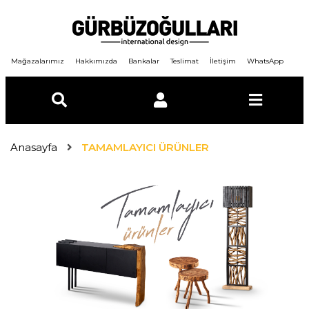
Mağazalarımız
Hakkımızda
Bankalar
Teslimat
İletişim
WhatsApp
E-Posta
Anasayfa
TAMAMLAYICI ÜRÜNLER
Şifre
GİRİŞ YAP
ÜYE OL
Şifremi unuttum ?