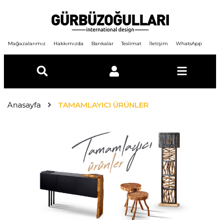
Mağazalarımız
Hakkımızda
Bankalar
Teslimat
İletişim
WhatsApp
E-Posta
Anasayfa
TAMAMLAYICI ÜRÜNLER
Şifre
GİRİŞ YAP
ÜYE OL
Şifremi unuttum ?