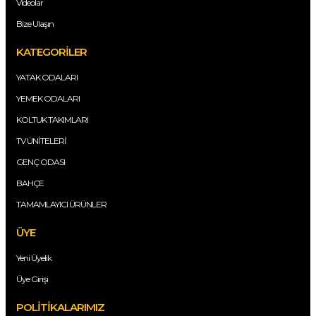
Videolar
Bize Ulaşın
KATEGORİLER
YATAK ODALARI
YEMEK ODALARI
KOLTUK TAKIMLARI
TV ÜNİTELERİ
GENÇ ODASI
BAHÇE
TAMAMLAYICI ÜRÜNLER
ÜYE
Yeni Üyelik
Üye Girişi
POLİTİKALARIMIZ